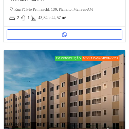
Rua Fúlvio Pennanchi, 130, Planalto, Manaus-AM
2
1
43,84 e 44,57
m²
EM CONSTRUÇÃO
MINHA CASA MINHA VIDA