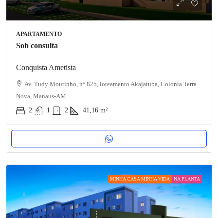
APARTAMENTO
Sob consulta
Conquista Ametista
Av. Tudy Moutinho, n° 825, loteamento Akajatuba, Colonia Terra
Nova, Manaus-AM
2
1
2
41,16
m²
MINHA CASA MINHA VIDA
NA PLANTA