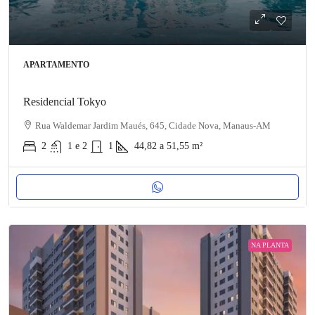
APARTAMENTO
Residencial Tokyo
Rua Waldemar Jardim Maués, 645, Cidade Nova, Manaus-AM
2
1 e 2
1
44,82 a 51,55
m²
NA PLANTA