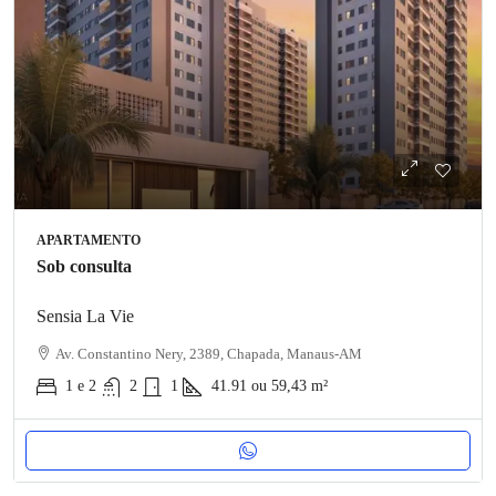
APARTAMENTO
Sob consulta
Sensia La Vie
Av. Constantino Nery, 2389, Chapada, Manaus-AM
1 e 2
2
1
41.91 ou 59,43
m²