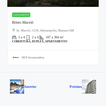
Sob consulta
LANÇAMENTO
Brises Maceió
Av. Maceió, 1256, Adrianópolis, Manaus-AM
3 a 4
2 a 4
107 a 304
m²
COBERTURA, DUPLEX, APARTAMENTO
SKN Incorporadora
Anterior
Próximo