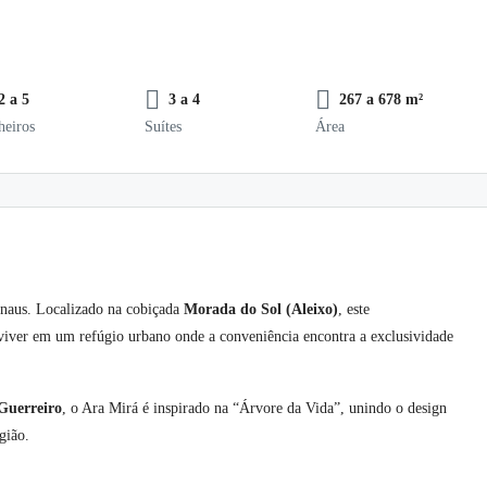
2 a 5
3 a 4
267 a 678 m²
heiros
Suítes
Área
anaus. Localizado na cobiçada
Morada do Sol (Aleixo)
, este
iver em um refúgio urbano onde a conveniência encontra a exclusividade
Guerreiro
, o Ara Mirá é inspirado na “Árvore da Vida”, unindo o design
gião.