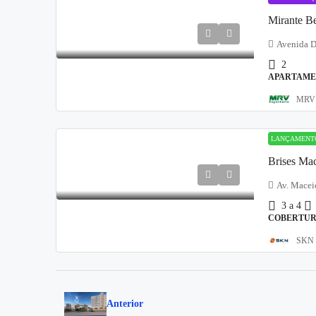
Mirante Be
Avenida D
2
APARTAM
MRV 
LANÇAMENT
Brises Ma
Av. Macei
3 a 4
COBERTUR
SKN I
Anterior