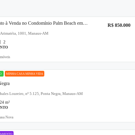
Apartamento à Venda no Condomínio Palm Beach em Manaus – 3 Quartos, 2 Suítes e Porteira Fechada
R$ 850.000
e Arimatéia, 1001, Manaus-AM
2
ENTO
Imóveis
TO
MINHA CASA MINHA VIDA
Negra
hales Loureiro, nº 5.125, Ponta Negra, Manaus-AM
,24
m²
ENTO
asa Nova
ÇAMENTO