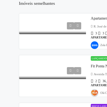
Imóveis semelhantes
R. José d
3
3
APARTAM
Zola 
LANÇAMEN
Fit Ponta 
Avenida T
2
36
APARTAM
Olá C
BREVE LAN