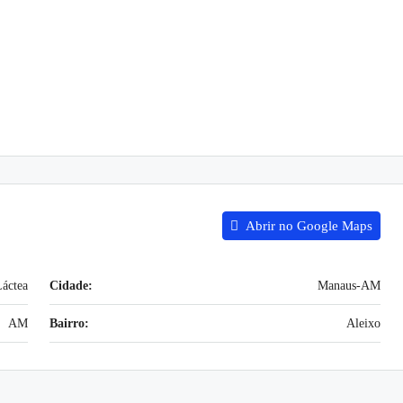
Abrir no Google Maps
áctea
Cidade:
Manaus-AM
AM
Bairro:
Aleixo