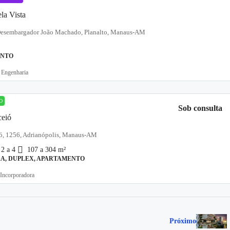
la Vista
esembargador João Machado, Planalto, Manaus-AM
ENTO
Engenharia
O
Sob consulta
ceió
ó, 1256, Adrianópolis, Manaus-AM
2 a 4
107 a 304
m²
A, DUPLEX, APARTAMENTO
ncorporadora
Próximo